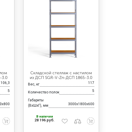
илом
Складской стеллаж с настилом
-3.0
из ДСП SGR-V-Zn-ДСП 1865-3.0
106,3
117
Вес, кг
5
5
Количество полок
Габариты
0x800
3000x1800x600
(ВхШхГ), мм
В наличии
28 196 руб.