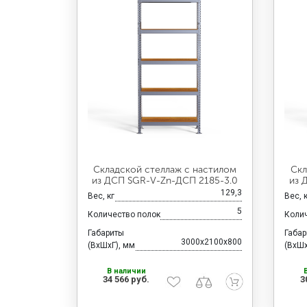
Складской стеллаж с настилом
Скл
из ДСП SGR-V-Zn-ДСП 2185-3.0
из 
129,3
Вес, кг
Вес, 
5
Количество полок
Коли
Габариты
Габа
3000x2100x800
(ВхШхГ), мм
(ВхШх
В наличии
34 566 руб.
3