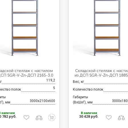
адской стеллаж с настилом
Складской стеллаж с наст
ДСП SGR-V-Zn-ДСП 2165-3.0
из ДСП SGR-V-Zn-ДСП 1885
119,2
кг
Вес, кг
5
чество полок
Количество полок
риты
Габариты
3000x2100x600
3000x180
Г), мм
(ВхШхГ), мм
В наличии
В наличии
0 782 руб.
30 428 руб.