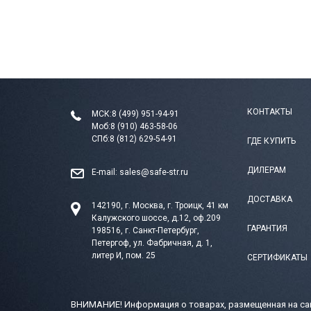
КОНТАКТЫ
МСК:
8 (499) 951-94-91
Моб:
8 (910) 463-58-06
СПб:
8 (812) 629-54-91
ГДЕ КУПИТЬ
ДИЛЕРАМ
E-mail:
sales@safe-str.ru
ДОСТАВКА
142190, г. Москва, г. Троицк, 41 км
Калужского шоссе, д.12, оф.209
ГАРАНТИЯ
198516, г. Санкт-Петербург,
Петергоф, ул. Фабричная, д. 1,
литер И, пом. 25
СЕРТИФИКАТЫ
ВНИМАНИЕ! Информация о товарах, размещенная на сай