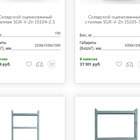
Складской оцинкованный
Складской оцинкованны
еллаж SGR-V-Zn 15104-2,5
стеллаж SGR-V-Zn 15105-
100
кг
Вес, кг
риты
Габариты
2500x1500x1000
3000x150
Г), мм
(ВхШхГ), мм
ичии
В наличии
6 руб.
37 301 руб.