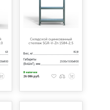
й
Складской оцинкованный
,0
стеллаж SGR-V-Zn 1584-2,5
63
82,8
Вес, кг
Габариты
00x800
2500x1500x800
(ВхШхГ), мм
В наличии
26 086 руб.