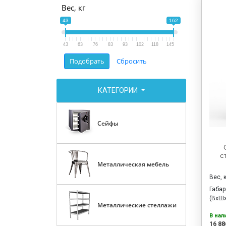
Вес, кг
43
162
43
63
76
83
93
102
118
145
КАТЕГОРИИ
Сейфы
с
Металлическая мебель
Вес, 
Габа
(ВхШх
Металлические стеллажи
В нал
16 88