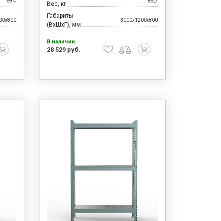
69,4
89,7
Вес, кг
Габариты
00x800
3000x1200x800
(ВхШхГ), мм
В наличии
28 529 руб.