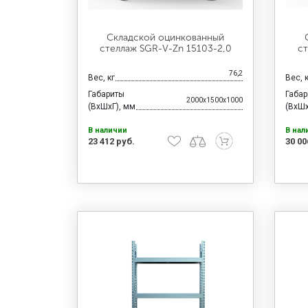
Складской оцинкованный
стеллаж SGR-V-Zn 15103-2,0
ст
76,2
Вес, кг
Вес, 
Габариты
Габа
2000x1500x1000
(ВхШхГ), мм
(ВхШх
В наличии
В нал
23 412 руб.
30 00