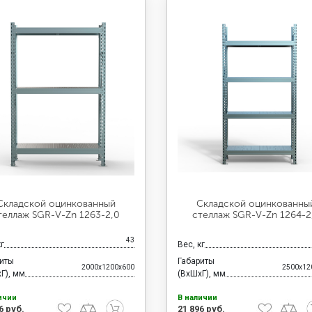
Складской оцинкованный
Складской оцинкованны
теллаж SGR-V-Zn 1263-2,0
стеллаж SGR-V-Zn 1264-2
43
кг
Вес, кг
риты
Габариты
2000x1200x600
2500x12
Г), мм
(ВхШхГ), мм
ичии
В наличии
6 руб.
21 896 руб.