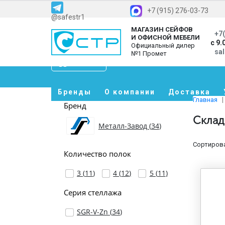
+7 (915) 276-03-73
@safestr1
МАГАЗИН СЕЙФОВ
+7(
И ОФИСНОЙ МЕБЕЛИ
с 9.
Официальный дилер
sa
№1 Промет
Каталог
Бренды
О компании
Доставка
Главная
Бренд
Склад
Металл-Завод (
34
)
Сортирова
Количество полок
3 (
11
)
4 (
12
)
5 (
11
)
Серия стеллажа
SGR-V-Zn (
34
)