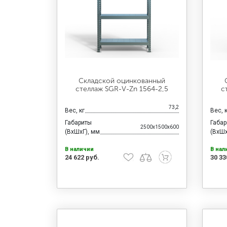
Складской оцинкованный
стеллаж SGR-V-Zn 1564-2,5
с
73,2
Вес, кг
Вес, 
Габариты
Габа
2500x1500x600
(ВхШхГ), мм
(ВхШх
В наличии
В нал
24 622 руб.
30 33