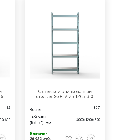
й
Складской оцинкованный
,5
стеллаж SGR-V-Zn 1265-3,0
62
80,7
Вес, кг
Габариты
00x600
3000x1200x600
(ВхШхГ), мм
В наличии
26 922 руб.