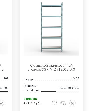
й
Складской оцинкованный
2,5
стеллаж SGR-V-Zn 18105-3,0
102
145,2
Вес, кг
Габариты
0x1000
3000x1800x1000
(ВхШхГ), мм
В наличии
42 181 руб.