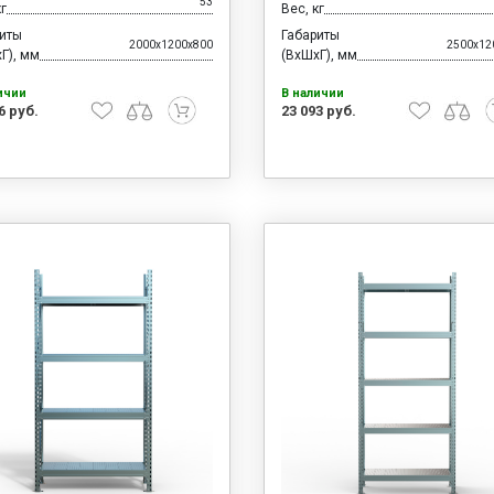
53
кг
Вес, кг
риты
Габариты
2000x1200x800
2500x12
Г), мм
(ВхШхГ), мм
ичии
В наличии
6 руб.
23 093 руб.