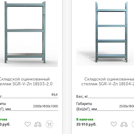
Складской оцинкованный
Складской оцинкованны
еллаж SGR-V-Zn 18103-2,0
стеллаж SGR-V-Zn 18104-
86,4
кг
Вес, кг
риты
Габариты
2000x1800x1000
2500x180
Г), мм
(ВхШхГ), мм
ичии
В наличии
0 руб.
33 910 руб.