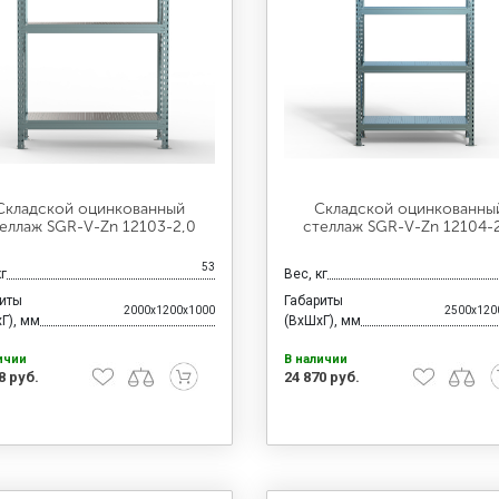
Складской оцинкованный
Складской оцинкованны
еллаж SGR-V-Zn 12103-2,0
стеллаж SGR-V-Zn 12104-
53
кг
Вес, кг
риты
Габариты
2000x1200x1000
2500x120
Г), мм
(ВхШхГ), мм
ичии
В наличии
8 руб.
24 870 руб.