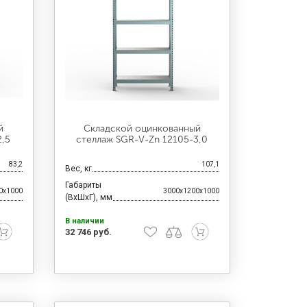
й
Складской оцинкованный
2,5
стеллаж SGR-V-Zn 12105-3,0
83,2
107,1
Вес, кг
Габариты
0x1000
3000x1200x1000
(ВхШхГ), мм
В наличии
32 746 руб.