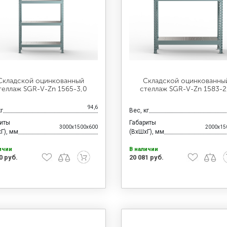
Складской оцинкованный
Складской оцинкованны
теллаж SGR-V-Zn 1565-3,0
стеллаж SGR-V-Zn 1583-2
94,6
кг
Вес, кг
риты
Габариты
3000x1500x600
2000x15
Г), мм
(ВхШхГ), мм
ичии
В наличии
0 руб.
20 081 руб.