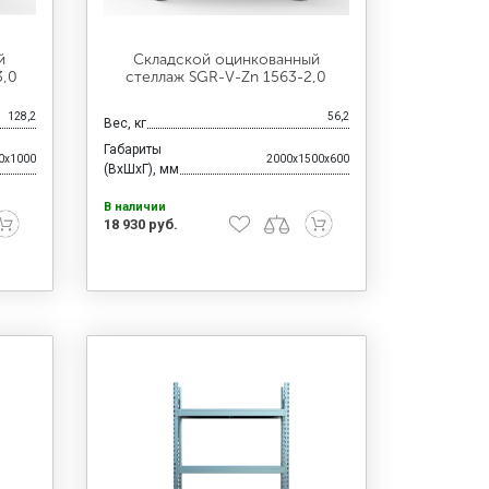
й
Складской оцинкованный
3,0
стеллаж SGR-V-Zn 1563-2,0
128,2
56,2
Вес, кг
Габариты
0x1000
2000x1500x600
(ВхШхГ), мм
В наличии
18 930 руб.