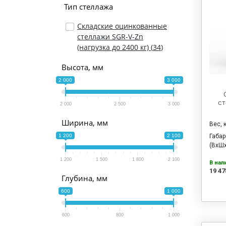
Тип стеллажа
Складские оцинкованные
стеллажи SGR-V-Zn
(нагрузка до 2400 кг) (
34
)
Высота, мм
2 000
3 000
ст
2 000
2 500
3 000
Ширина, мм
Вес, 
Габа
1 200
2 100
(ВхШх
1 200
1 500
1 800
2 100
В нал
19 47
Глубина, мм
600
1 000
600
800
1 000