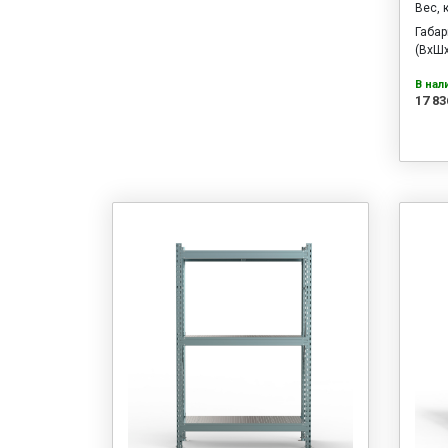
Вес, 
Габа
(ВхШх
В нал
17 83