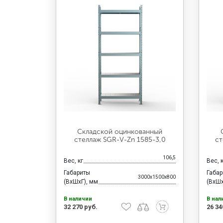
Складской оцинкованный
стеллаж SGR-V-Zn 1585-3,0
ст
106,5
Вес, кг
Вес, 
Габариты
Габа
3000x1500x800
(ВхШхГ), мм
(ВхШх
В наличии
В нал
32 270 руб.
26 34