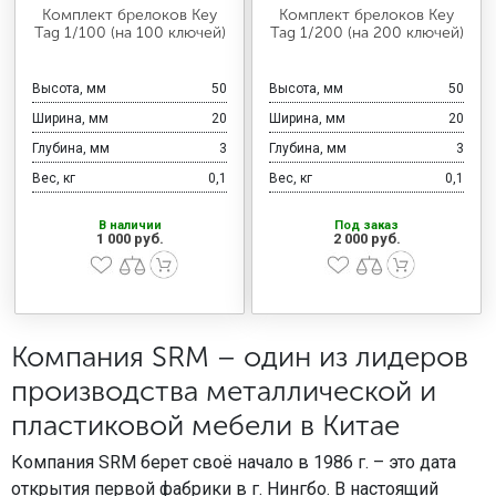
МЕДИЦИНСКАЯ МЕБЕЛЬ
Комплект брелоков Key
Комплект брелоков Key
Tag 1/100 (на 100 ключей)
Tag 1/200 (на 200 ключей)
СИСТЕМЫ ХРАНЕНИЯ
Высота, мм
50
Высота, мм
50
Ширина, мм
20
Ширина, мм
20
Глубина, мм
3
Глубина, мм
3
ОФИСНАЯ МЕБЕЛЬ
Вес, кг
0,1
Вес, кг
0,1
В наличии
Под заказ
1 000 руб.
2 000 руб.
МЕБЕЛЬ ДЛЯ ДОМА
МЕБЕЛЬ ДЛЯ СТОЛОВЫХ
Компания SRM – один из лидеров
производства металлической и
СТАЛЬНЫЕ ДВЕРИ
пластиковой мебели в Китае
Компания SRM берет своё начало в 1986 г. – это дата
открытия первой фабрики в г. Нингбо. В настоящий