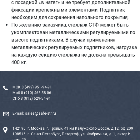
с посадкой «в натяг» и не требует дополнительной
фиксации крепежными элементами. Подпятник
необходим для сохранения напольного покрытия;
По желанию заказчика, стеллаж СТФ может быть
укомплектован металлическими регулируемыми по
высоте подпятниками. В случаи применения
металлических регулируемых подпятников, нагрузка
на каждую секцию стеллажа не должна превышать
400 кг.
МСК:
8 (499) 951-94-91
Моб:
8 (910) 463-58-06
СПб:
8 (812) 629-54-91
E-mail:
sales@safe-str.ru
142190, г. Москва, г. Троицк, 41 км Калужского шоссе, д.12, оф.209
198516, г. Санкт-Петербург, Петергоф, ул. Фабричная, д. 1, литер И,
пом. 25