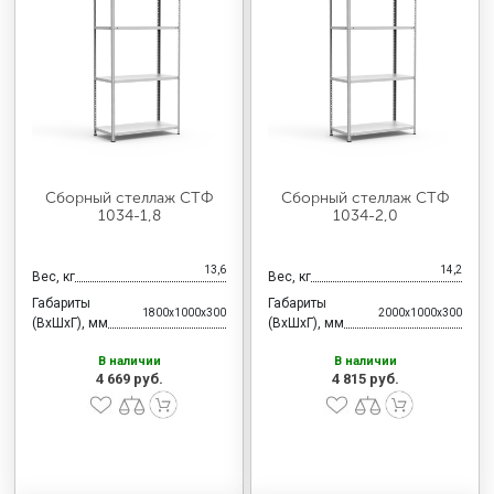
МЕДИЦИНСКАЯ МЕБЕЛЬ
СИСТЕМЫ ХРАНЕНИЯ
ОФИСНАЯ МЕБЕЛЬ
Сборный стеллаж СТФ
Сборный стеллаж СТФ
1034-1,8
1034-2,0
МЕБЕЛЬ ДЛЯ ДОМА
13,6
14,2
Вес, кг
Вес, кг
Габариты
Габариты
1800x1000x300
2000x1000x300
МЕБЕЛЬ ДЛЯ СТОЛОВЫХ
(ВхШхГ), мм
(ВхШхГ), мм
В наличии
В наличии
4 669 руб.
4 815 руб.
СТАЛЬНЫЕ ДВЕРИ