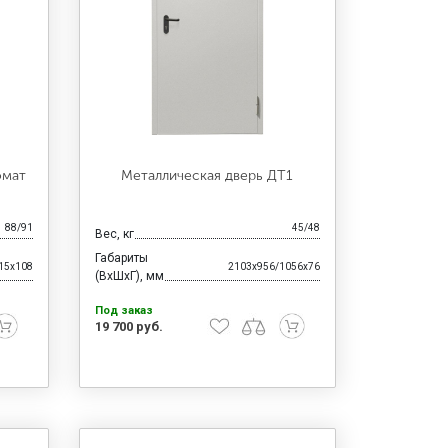
омат
Металлическая дверь ДТ1
88/91
45/48
Вес, кг
Габариты
15x108
2103x956/1056x76
(ВхШхГ), мм
Под заказ
19 700 руб.