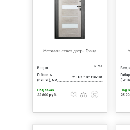
Металлическая дверь Гранд
М
51/54
Вес, кг
Вес, 
Габариты
Габа
2131x1010/1110x104
(ВхШхГ), мм
(ВхШх
Под заказ
Под з
22 800 руб.
25 90