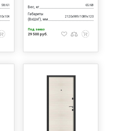
58/61
65/68
Вес, кг
Габариты
10x104
2120x989/1089x120
(ВхШхГ), мм
Под заказ
29 500 руб.