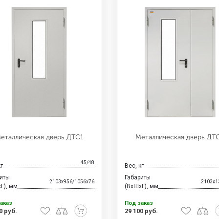
еталлическая дверь ДТС1
Металлическая дверь ДТ
45/48
кг
Вес, кг
риты
Габариты
2103x956/1056x76
2103x1
Г), мм
(ВхШхГ), мм
аказ
Под заказ
0 руб.
29 100 руб.