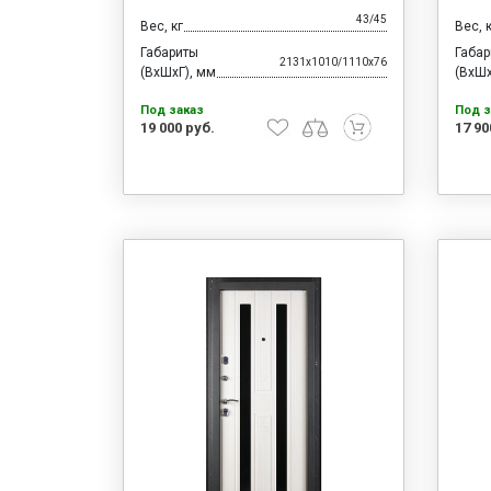
43/45
Вес, кг
Вес, 
Габариты
Габа
2131x1010/1110x76
(ВхШхГ), мм
(ВхШх
Под заказ
Под з
19 000 руб.
17 90