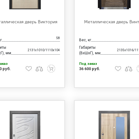
аллическая дверь Виктория
Металлическая дверь Вин
58
кг
Вес, кг
риты
Габариты
2131x1010/1110x104
2135x1016/11
Г), мм
(ВхШхГ), мм
аказ
Под заказ
0 руб.
36 600 руб.