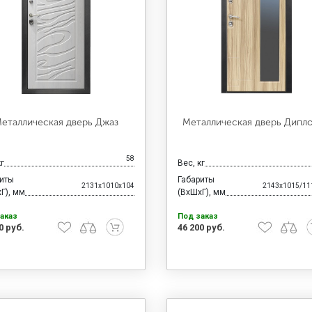
еталлическая дверь Джаз
Металлическая дверь Дипл
58
кг
Вес, кг
риты
Габариты
2131x1010x104
2143x1015/11
Г), мм
(ВхШхГ), мм
аказ
Под заказ
0 руб.
46 200 руб.