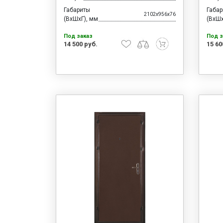
Габариты
Габа
2102x956x76
(ВхШхГ), мм
(ВхШх
Под заказ
Под з
14 500 руб.
15 60