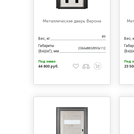
Металлическая дверь Верона
Мет
89
Вес, кг
Вес, 
Габариты
Габа
2066x880/890x112
(ВхШхГ), мм
(ВхШх
Под заказ
Под з
44 800 руб.
23 50