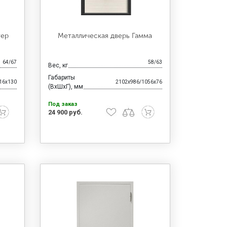
тер
Металлическая дверь Гамма
64/67
58/63
Вес, кг
Габариты
16x130
2102x986/1056x76
(ВхШхГ), мм
Под заказ
24 900 руб.