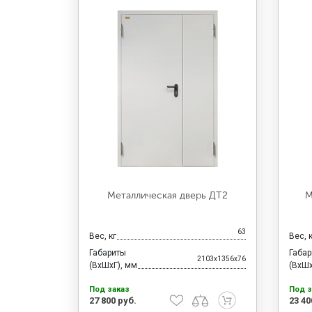
Металлическая дверь ДТ2
М
63
Вес, кг
Вес, 
Габариты
Габа
2103x1356x76
(ВхШхГ), мм
(ВхШх
Под заказ
Под з
27 800 руб.
23 40