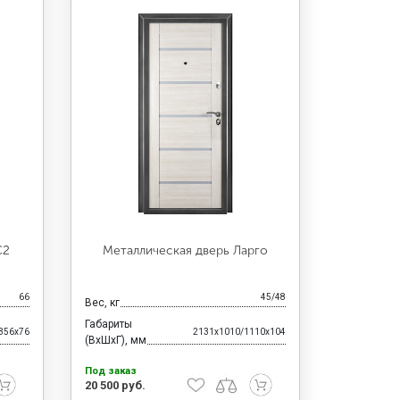
С2
Металлическая дверь Ларго
66
45/48
Вес, кг
Габариты
356x76
2131x1010/1110x104
(ВхШхГ), мм
Под заказ
20 500 руб.