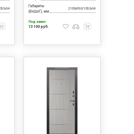
Габариты
053x54
2100x950/1053x54
(ВхШхГ), мм
Под заказ
13 100 руб.