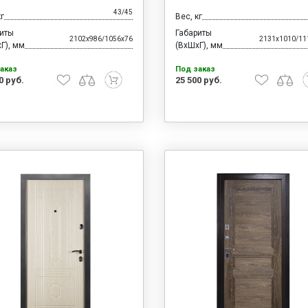
43/45
кг
Вес, кг
риты
Габариты
2102x986/1056x76
2131x1010/11
Г), мм
(ВхШхГ), мм
аказ
Под заказ
0 руб.
25 500 руб.