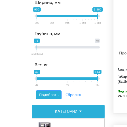
Ширина, мм
900
1 365
900
956
965
1 356
1 365
Глубина, мм
76
76
Про
undefined
Вес, кг
Вес, 
42
114
Габа
(ВхШх
42
83
114
Под з
24 80
КАТЕГОРИИ