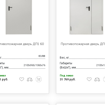
тивопожарная дверь ДП1 60
Противопожарная дверь ДП
83/88
кг
Вес, кг
риты
Габариты
2103x965/1065x76
2103x1
Г), мм
(ВхШхГ), мм
аказ
Под заказ
1 руб.
31 769 руб.