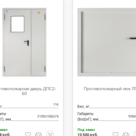
тивопожарная дверь ДПС2-
Противопожарный люк Л
60
114
кг
Вес, кг
риты
Габариты
2103x1365x76
900x
Г), мм
(ВхШхГ), мм
аказ
Под заказ
8 руб.
10 500 руб.