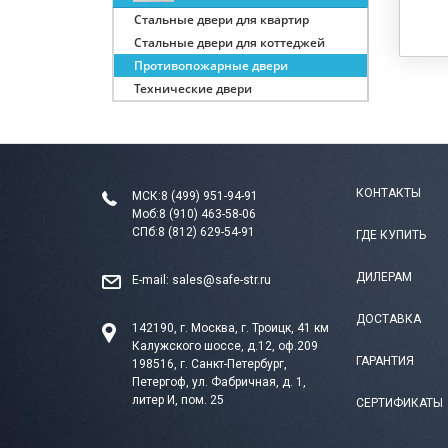
Стальные двери для квартир
Стальные двери для коттеджей
Противопожарные двери
Технические двери
КОНТАКТЫ
МСК:
8 (499) 951-94-91
Моб:
8 (910) 463-58-06
СПб:
8 (812) 629-54-91
ГДЕ КУПИТЬ
ДИЛЕРАМ
E-mail:
sales@safe-str.ru
ДОСТАВКА
142190, г. Москва, г. Троицк, 41 км
Калужского шоссе, д.12, оф.209
ГАРАНТИЯ
198516, г. Санкт-Петербург,
Петергоф, ул. Фабричная, д. 1,
литер И, пом. 25
СЕРТИФИКАТЫ