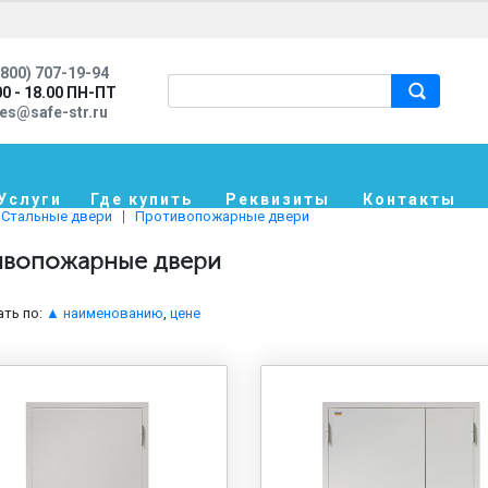
800) 707-19-94
00 - 18.00 ПН-ПТ
les@safe-str.ru
Услуги
Где купить
Реквизиты
Контакты
Стальные двери
Противопожарные двери
вопожарные двери
ть по:
▲ наименованию
,
цене