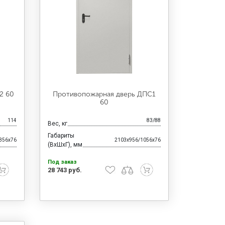
2 60
Противопожарная дверь ДПС1
60
114
83/88
Вес, кг
Габариты
356x76
2103x956/1056x76
(ВхШхГ), мм
Под заказ
28 743 руб.