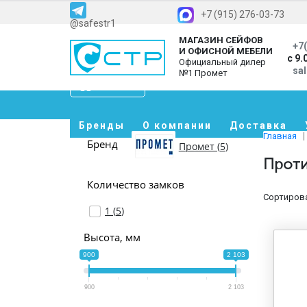
+7 (915) 276-03-73
@safestr1
МАГАЗИН СЕЙФОВ
+7(
И ОФИСНОЙ МЕБЕЛИ
с 9.
Официальный дилер
sa
№1 Промет
Каталог
Бренды
О компании
Доставка
Главная
Бренд
Промет (
5
)
Проти
Количество замков
Сортирова
1 (
5
)
Высота, мм
900
2 103
900
2 103