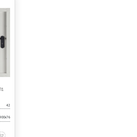
П1
42
900x76