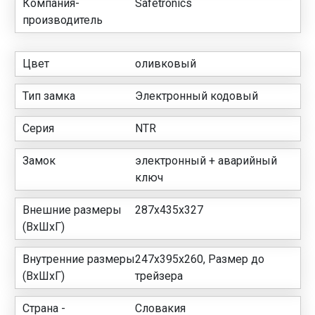
Компания-
Safetronics
производитель
Цвет
оливковый
Тип замка
Электронный кодовый
Серия
NTR
Замок
электронный + аварийный
ключ
Внешние размеры
287х435х327
(ВхШхГ)
Внутренние размеры
247х395х260, Размер до
(ВхШхГ)
трейзера
Страна -
Словакия