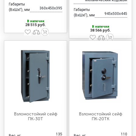
Механический кодовый
Габариты
360x450x395
(ВхШхГ), мм
Габариты
945x500x445
(ВхШхГ), мм
В наличии
28 515 руб.
В наличии
38 566 руб.
Взломостойкий сейф
Взломостойкий сейф
ПК-30Т
ПК-20ТК
135
110
Вес, кг
Вес, кг