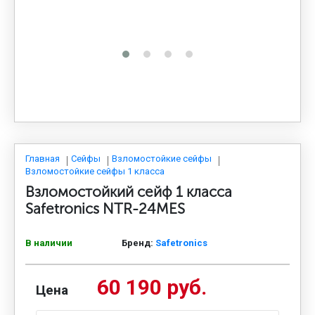
МЕДИЦИНСКАЯ МЕБЕЛЬ
СИСТЕМЫ ХРАНЕНИЯ
ОФИСНАЯ МЕБЕЛЬ
МЕБЕЛЬ ДЛЯ ДОМА
Главная
Сейфы
Взломостойкие сейфы
Взломостойкие сейфы 1 класса
Взломостойкий сейф 1 класса
МЕБЕЛЬ ДЛЯ СТОЛОВЫХ
Safetronics NTR-24MES
В наличии
Бренд:
Safetronics
СТАЛЬНЫЕ ДВЕРИ
60 190 руб.
Цена