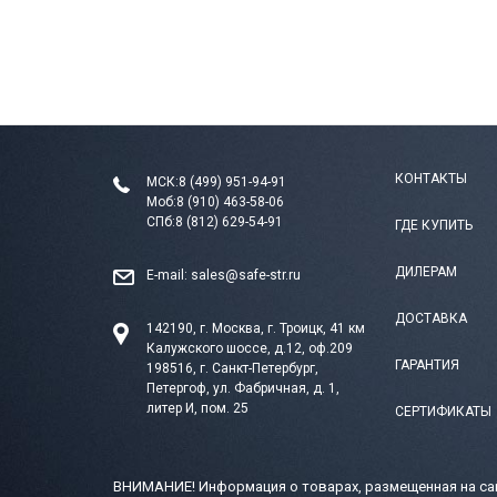
КОНТАКТЫ
МСК:
8 (499) 951-94-91
Моб:
8 (910) 463-58-06
СПб:
8 (812) 629-54-91
ГДЕ КУПИТЬ
ДИЛЕРАМ
E-mail:
sales@safe-str.ru
ДОСТАВКА
142190, г. Москва, г. Троицк, 41 км
Калужского шоссе, д.12, оф.209
ГАРАНТИЯ
198516, г. Санкт-Петербург,
Петергоф, ул. Фабричная, д. 1,
литер И, пом. 25
СЕРТИФИКАТЫ
ВНИМАНИЕ! Информация о товарах, размещенная на сай