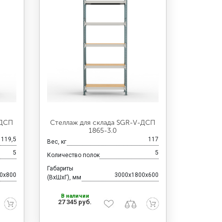
-ДСП
Стеллаж для склада SGR-V-ДСП
1865-3.0
119,5
117
Вес, кг
5
5
Количество полок
Габариты
0x800
3000x1800x600
(ВхШхГ), мм
В наличии
27 345 руб.