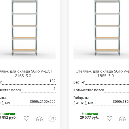
ллаж для склада SGR-V-ДСП
Стеллаж для склада SGR-V
2165-3.0
1885-3.0
132
кг
Вес, кг
5
чество полок
Количество полок
риты
Габариты
3000x2100x600
3000x180
Г), мм
(ВхШхГ), мм
В наличии
В наличии
9 852 руб.
29 577 руб.