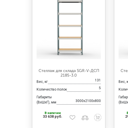
Стеллаж для склада SGR-V-ДСП
Сте
2185-3.0
131
Вес, кг
Вес, 
5
Количество полок
Коли
Габариты
Габа
3000x2100x800
(ВхШхГ), мм
(ВхШх
В наличии
33 638 руб.
2