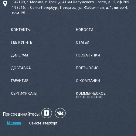
142190, г. Москва, г. Троицк, 41 км Калужского шоссе, д.12, оф.209
198516, г. Санкт-Петербург, Петергоф, ул. Фабричная, д. 1, литер И,
пом. 25
КОНТАКТЫ
НОВОСТИ
ГДЕ КУПИТЬ
СТАТЬИ
ДИЛЕРАМ
ГОСЗАКУПКИ
ДОСТАВКА
ПОРТФОЛИО
ГАРАНТИЯ
О КОМПАНИИ
СЕРТИФИКАТЫ
КОММЕРЧЕСКОЕ
ПРЕДЛОЖЕНИЕ
Присоединяйтесь:
Москва
Санкт-Петербург