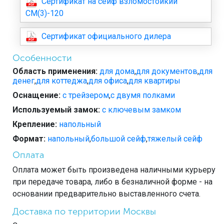
Сертификат на сейф взломостойкий
СМ(3)-120
Сертификат официального дилера
Особенности
Область применения:
для дома
,
для документов
,
для
денег
,
для коттеджа
,
для офиса
,
для квартиры
Оснащение:
с трейзером
,
с двумя полками
Используемый замок:
с ключевым замком
Крепление:
напольный
Формат:
напольный
,
большой сейф
,
тяжелый сейф
Оплата
Оплата может быть произведена наличными курьеру
при передаче товара, либо в безналичной форме - на
основании предварительно выставленного счета.
Доставка по территории Москвы