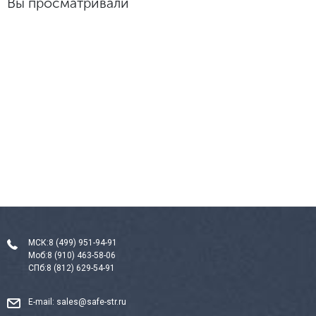
Вы просматривали
МСК:
8 (499) 951-94-91
Моб:
8 (910) 463-58-06
СПб:
8 (812) 629-54-91
E-mail:
sales@safe-str.ru