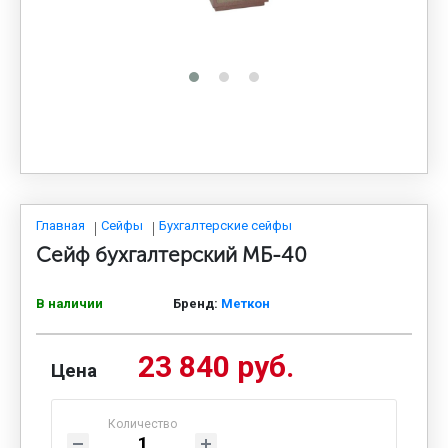
МЕДИЦИНСКАЯ МЕБЕЛЬ
СИСТЕМЫ ХРАНЕНИЯ
ОФИСНАЯ МЕБЕЛЬ
МЕБЕЛЬ ДЛЯ ДОМА
Главная
Сейфы
Бухгалтерские сейфы
Сейф бухгалтерский МБ-40
МЕБЕЛЬ ДЛЯ СТОЛОВЫХ
В наличии
Бренд:
Меткон
23 840 руб.
СТАЛЬНЫЕ ДВЕРИ
Цена
Количество