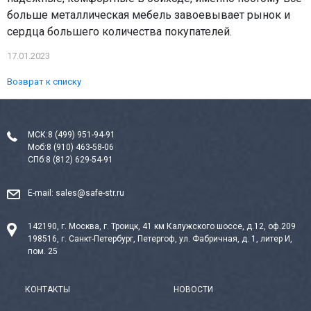
больше металлическая мебель завоевывает рынок и
сердца большего количества покупателей.
17.01.2023
Возврат к списку
МСК:
8 (499) 951-94-91
Моб:
8 (910) 463-58-06
СПб:
8 (812) 629-54-91
E-mail:
sales@safe-str.ru
142190, г. Москва, г. Троицк, 41 км Калужского шоссе, д.12, оф.209
198516, г. Санкт-Петербург, Петергоф, ул. Фабричная, д. 1, литер И,
пом. 25
КОНТАКТЫ
НОВОСТИ