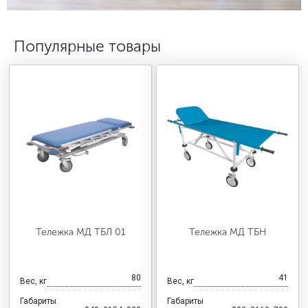
МЕДИЦИНСКАЯ МЕБЕЛЬ
Популярные товары
СИСТЕМЫ ХРАНЕНИЯ
ОФИСНАЯ МЕБЕЛЬ
МЕБЕЛЬ ДЛЯ ДОМА
МЕБЕЛЬ ДЛЯ СТОЛОВЫХ
Тележка МД ТБЛ 01
Тележка МД ТБН
СТАЛЬНЫЕ ДВЕРИ
80
41
Вес, кг
Вес, кг
Габариты
Габариты