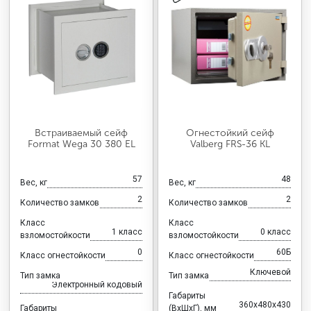
Встраиваемый сейф
Огнестойкий сейф
Format Wega 30 380 EL
Valberg FRS-36 KL
57
48
Вес, кг
Вес, кг
2
2
Количество замков
Количество замков
Класс
Класс
1 класс
0 класс
взломостойкости
взломостойкости
0
60Б
Класс огнестойкости
Класс огнестойкости
Ключевой
Тип замка
Тип замка
Электронный кодовый
Габариты
360x480x430
Габариты
(ВхШхГ), мм