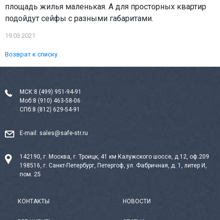
площадь жилья маленькая. А для просторных квартир
подойдут сейфы с разными габаритами.
19.03.2021
Возврат к списку
МСК:
8 (499) 951-94-91
Моб:
8 (910) 463-58-06
СПб:
8 (812) 629-54-91
E-mail:
sales@safe-str.ru
142190, г. Москва, г. Троицк, 41 км Калужского шоссе, д.12, оф.209
198516, г. Санкт-Петербург, Петергоф, ул. Фабричная, д. 1, литер И,
пом. 25
КОНТАКТЫ
НОВОСТИ